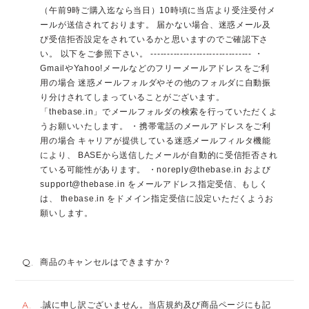
（午前9時ご購入迄なら当日）10時頃に当店より受注受付メ
ールが送信されております。 届かない場合、迷惑メール及
び受信拒否設定をされているかと思いますのでご確認下さ
い。 以下をご参照下さい。 ------------------------------- ・
GmailやYahoo!メールなどのフリーメールアドレスをご利
用の場合 迷惑メールフォルダやその他のフォルダに自動振
り分けされてしまっていることがございます。
「thebase.in」でメールフォルダの検索を行っていただくよ
うお願いいたします。 ・携帯電話のメールアドレスをご利
用の場合 キャリアが提供している迷惑メールフィルタ機能
により、 BASEから送信したメールが自動的に受信拒否され
ている可能性があります。 ・
noreply@thebase.in
および
support@thebase.in
をメールアドレス指定受信、もしく
は、 thebase.in をドメイン指定受信に設定いただくようお
願いします。
Q.
商品のキャンセルはできますか？
A.
.誠に申し訳ございません。当店規約及び商品ページにも記