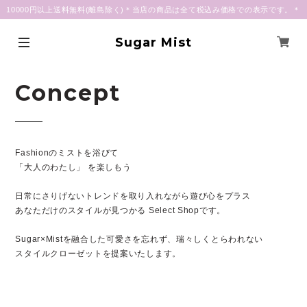
10000円以上送料無料(離島除く)＊当店の商品は全て税込み価格での表示です。＊
Sugar Mist
Concept
Fashionのミストを浴びて
「大人のわたし」 を楽しもう
日常にさりげないトレンドを取り入れながら遊び心をプラス
あなただけのスタイルが見つかる Select Shopです。
Sugar×Mistを融合した可愛さを忘れず、瑞々しくとらわれない
スタイルクローゼットを提案いたします。