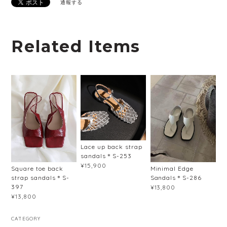
通報する
Related Items
Lace up back strap
sandals＊S-253
¥15,900
Square toe back
Minimal Edge
strap sandals＊S-
Sandals＊S-286
397
¥13,800
¥13,800
CATEGORY