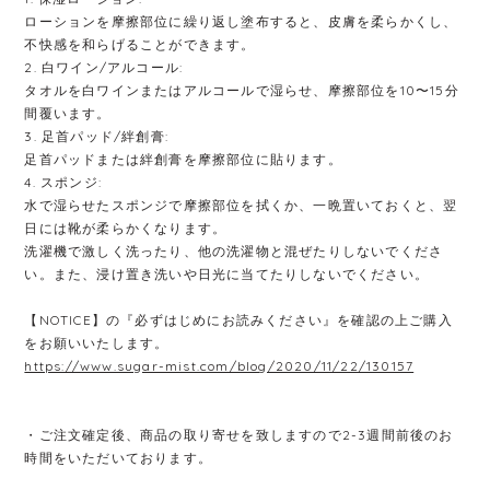
ローションを摩擦部位に繰り返し塗布すると、皮膚を柔らかくし、
不快感を和らげることができます。
2. 白ワイン/アルコール:
タオルを白ワインまたはアルコールで湿らせ、摩擦部位を10〜15分
間覆います。
3. 足首パッド/絆創膏:
足首パッドまたは絆創膏を摩擦部位に貼ります。
4. スポンジ:
水で湿らせたスポンジで摩擦部位を拭くか、一晩置いておくと、翌
日には靴が柔らかくなります。
洗濯機で激しく洗ったり、他の洗濯物と混ぜたりしないでくださ
い。また、浸け置き洗いや日光に当てたりしないでください。
【NOTICE】の『必ずはじめにお読みください』を確認の上ご購入
をお願いいたします。
https://www.sugar-mist.com/blog/2020/11/22/130157
・ご注文確定後、商品の取り寄せを致しますので2-3週間前後のお
時間をいただいております。