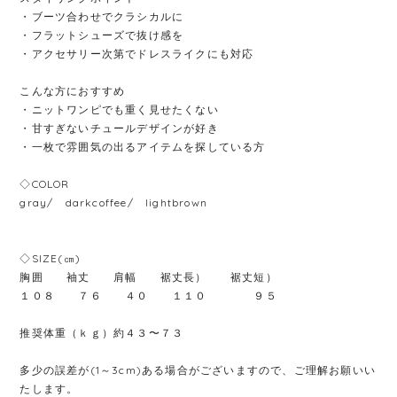
・ブーツ合わせでクラシカルに
・フラットシューズで抜け感を
・アクセサリー次第でドレスライクにも対応
こんな方におすすめ
・ニットワンピでも重く見せたくない
・甘すぎないチュールデザインが好き
・一枚で雰囲気の出るアイテムを探している方
◇COLOR
gray/ darkcoffee/ lightbrown
◇SIZE(㎝)
胸囲 袖丈 肩幅 裾丈長） 裾丈短）
１０８ ７６ ４０ １１０ ９５
推奨体重（ｋｇ）約４３〜７３
多少の誤差が(1～3cm)ある場合がございますので、ご理解お願いい
たします。