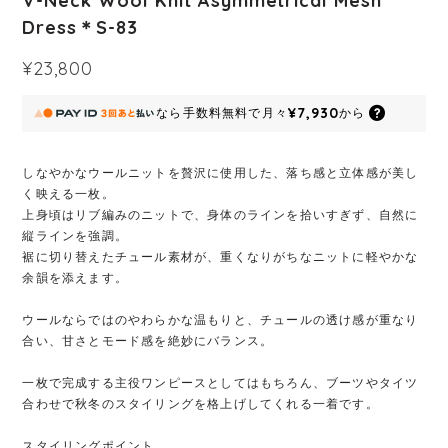
V-Neck Wool Knit Asymmetrical Mesh
Dress＊S-83
¥23,800
¥7,930
なら
手数料無料で
月々
から
しなやかなウールニットを贅沢に使用した、落ち感と立体感が美し
く映える一枚。
上身頃はリブ編みのニットで、身体のラインを拾いすぎず、自然に
縦ラインを強調。
裾に切り替えたチュール素材が、重くなりがちなニットに軽やかな
余韻を添えます。
ウールならではのやわらかな温もりと、チュールの透け感が重なり
合い、甘さとモード感を絶妙にバランス。
一枚で完成する主役ワンピースとしてはもちろん、ブーツやタイツ
合わせで秋冬のスタイリングを格上げしてくれる一着です。
スタイリングポイント