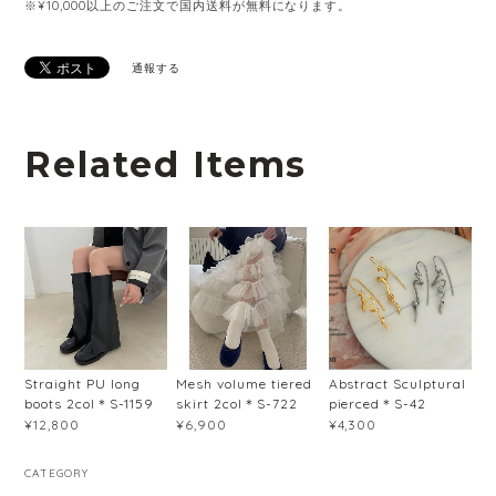
※¥10,000以上のご注文で国内送料が無料になります。
通報する
Related Items
Straight PU long
Mesh volume tiered
Abstract Sculptural
boots 2col＊S-1159
skirt 2col＊S-722
pierced＊S-42
¥12,800
¥6,900
¥4,300
CATEGORY