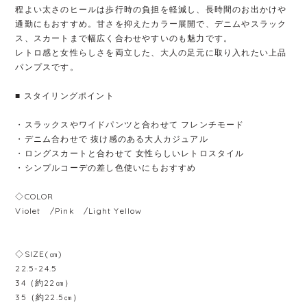
程よい太さのヒールは歩行時の負担を軽減し、長時間のお出かけや
通勤にもおすすめ。甘さを抑えたカラー展開で、デニムやスラック
ス、スカートまで幅広く合わせやすいのも魅力です。
レトロ感と女性らしさを両立した、大人の足元に取り入れたい上品
パンプスです。
■ スタイリングポイント
・スラックスやワイドパンツと合わせて フレンチモード
・デニム合わせで 抜け感のある大人カジュアル
・ロングスカートと合わせて 女性らしいレトロスタイル
・シンプルコーデの差し色使いにもおすすめ
◇COLOR
Violet /Pink /Light Yellow
◇SIZE(㎝)
22.5-24.5
34（約22㎝）
35（約22.5㎝）