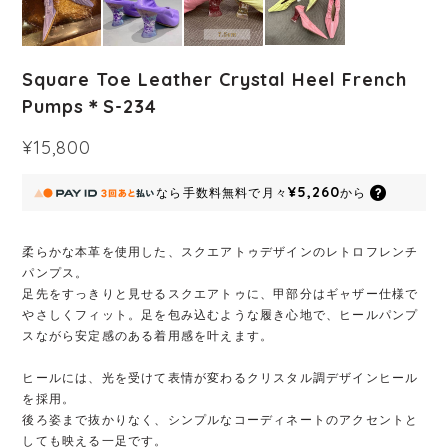
Square Toe Leather Crystal Heel French
Pumps＊S-234
¥15,800
¥5,260
なら
手数料無料で
月々
から
柔らかな本革を使用した、スクエアトゥデザインのレトロフレンチ
パンプス。
足先をすっきりと見せるスクエアトゥに、甲部分はギャザー仕様で
やさしくフィット。足を包み込むような履き心地で、ヒールパンプ
スながら安定感のある着用感を叶えます。
ヒールには、光を受けて表情が変わるクリスタル調デザインヒール
を採用。
後ろ姿まで抜かりなく、シンプルなコーディネートのアクセントと
しても映える一足です。