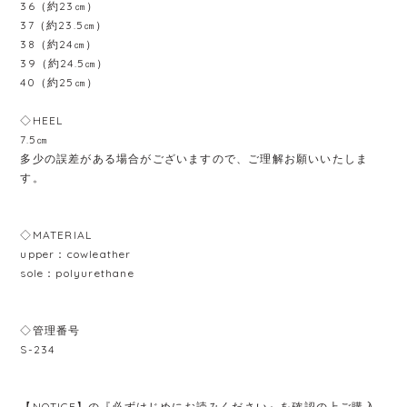
36（約23㎝）
37（約23.5㎝）
38（約24㎝）
39（約24.5㎝）
40（約25㎝）
◇HEEL
7.5㎝
多少の誤差がある場合がございますので、ご理解お願いいたしま
す。
◇MATERIAL
upper：cowleather
sole：polyurethane
◇管理番号
S-234
【NOTICE】の『必ずはじめにお読みください』を確認の上ご購入