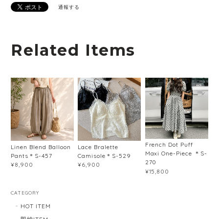
通報する
Related Items
French Dot Puff
Linen Blend Balloon
Lace Bralette
Maxi One-Piece ＊S-
Pants＊S-457
Camisole＊S-529
270
¥8,900
¥6,900
¥15,800
CATEGORY
HOT ITEM