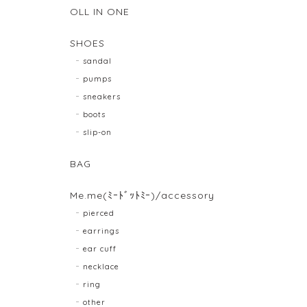
OLL IN ONE
SHOES
sandal
pumps
sneakers
boots
slip-on
BAG
Me.me(ﾐｰﾄﾞｯﾄﾐｰ)/accessory
pierced
earrings
ear cuff
necklace
ring
other