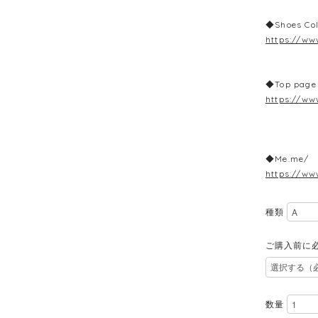
◆Shoes Col
https://ww
◆Top page
https://ww
◆Me.me/ 
https://ww
種類
ご購入前に
数量