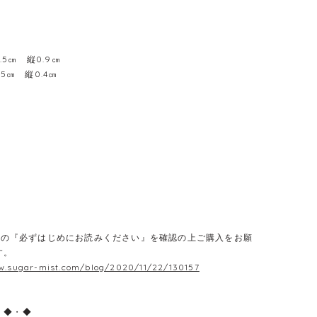
横0.5㎝ 縦0.9㎝
.5㎝ 縦0.4㎝
E】の『必ずはじめにお読みください』を確認の上ご購入をお願
す。
w.sugar-mist.com/blog/2020/11/22/130157
・◆・◆