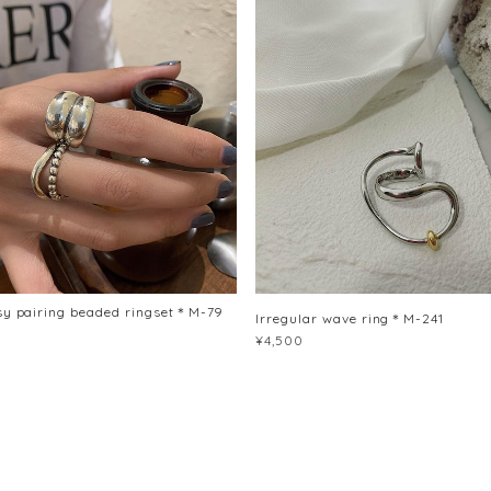
sy pairing beaded ringset＊M-79
Irregular wave ring＊M-241
¥4,500