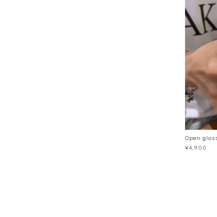
Open glos
¥4,900