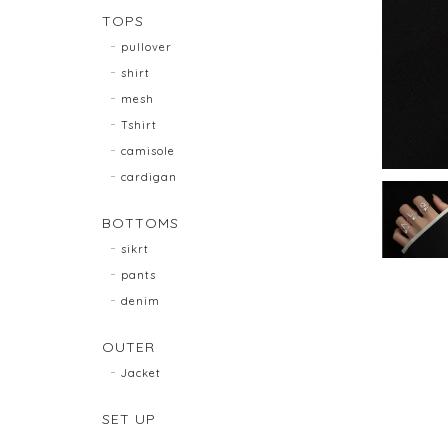
TOPS
pullover
shirt
mesh
Tshirt
camisole
cardigan
BOTTOMS
sikrt
pants
denim
OUTER
Jacket
SET UP