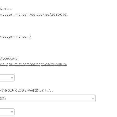
lection
w.sugar-mist.com/categories/2060093
w.sugar-mist.com/
Accessory
w.sugar-mist.com/categories/2060094
必ずお読みくださいを確認しました。