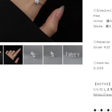
◇Size(cm)
free
initial 
Stone 横0
◇Material
Silver 925
◇Item.No
S-259
【NOTIC
いいたしま
https://ww
◆・◆・◆