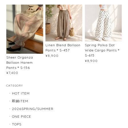
Linen Blend Balloon
Spring Polka Dot
Pants＊S-457
Wide Cargo Pants＊
S-615
¥8,900
Sheer Organza
¥8,900
Balloon Harem
Pants＊S-156
¥7,400
CATEGORY
HOT ITEM
即納ITEM
2026SPRING/SUMMER
ONE PIECE
TOPS