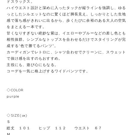
ドスラックス。
ハイウエスト設計と深めに入ったタックが縦ラインを強調し、ゆる
っとしたシルエットなのに驚くほど脚長見え。しっかりとした生地
感で落ち感がきれいに出るから、歩くたびに余裕のある大人の空気
をまとえる一本です。
甘くなりすぎない絶妙な紫は、イエローやブルーなどの差し色とも
相性抜群。シンプルなトップスを合わせるだけでスタイリングが完
成する“色で勝てるパンツ”。
カーディガンでレトロに、シャツ合わせでクリーンに、スウェット
で抜け感を出すのもおすすめ。
主役にも、遊び心にもなる。
コーデを一気に格上げするワイドパンツです。
◇COLOR
purple
◇SIZE(㎝)
Ｓ
総丈 １０１ ヒップ １１２ ウエスト ６７
Ｍ