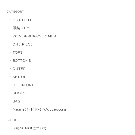
CATEGORY
HOT ITEM
即納ITEM
2026SPRING/SUMMER
ONE PIECE
TOPS
BOTTOMS
OUTER
SET UP
OLL IN ONE
SHOES
BAG
Me.me(ﾐｰﾄﾞｯﾄﾐｰ)/accessory
GUIDE
Sugar Mistについて