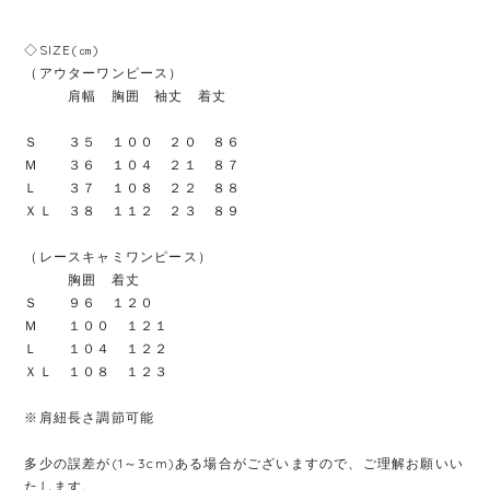
◇SIZE(㎝)
（アウターワンピース）
肩幅 胸囲 袖丈 着丈
Ｓ ３５ １００ ２０ ８６
Ｍ ３６ １０４ ２１ ８７
Ｌ ３７ １０８ ２２ ８８
ＸＬ ３８ １１２ ２３ ８９
（レースキャミワンピース）
胸囲 着丈
Ｓ ９６ １２０
Ｍ １００ １２１
Ｌ １０４ １２２
ＸＬ １０８ １２３
※肩紐長さ調節可能
多少の誤差が(1～3cm)ある場合がございますので、ご理解お願いい
たします。