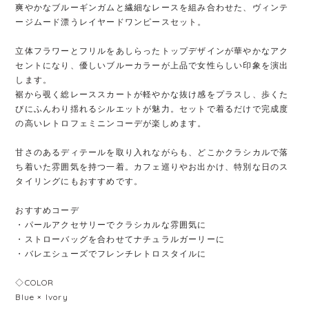
爽やかなブルーギンガムと繊細なレースを組み合わせた、ヴィンテ
ージムード漂うレイヤードワンピースセット。
立体フラワーとフリルをあしらったトップデザインが華やかなアク
セントになり、優しいブルーカラーが上品で女性らしい印象を演出
します。
裾から覗く総レーススカートが軽やかな抜け感をプラスし、歩くた
びにふんわり揺れるシルエットが魅力。セットで着るだけで完成度
の高いレトロフェミニンコーデが楽しめます。
甘さのあるディテールを取り入れながらも、どこかクラシカルで落
ち着いた雰囲気を持つ一着。カフェ巡りやお出かけ、特別な日のス
タイリングにもおすすめです。
おすすめコーデ
・パールアクセサリーでクラシカルな雰囲気に
・ストローバッグを合わせてナチュラルガーリーに
・バレエシューズでフレンチレトロスタイルに
◇COLOR
Blue × Ivory