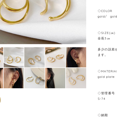
◇COLOR
gold/ gold
◇SIZE(㎝)
全長3㎝
多少の誤差が
ます。
◇MATERIA
gold plate
◇管理番号
S-74
◇納期