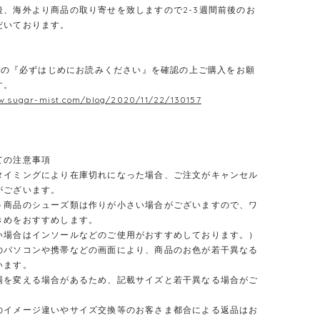
後、海外より商品の取り寄せを致しますので2-3週間前後のお
だいております。
E】の『必ずはじめにお読みください』を確認の上ご購入をお願
す。
w.sugar-mist.com/blog/2020/11/22/130157
ての注意事項
タイミングにより在庫切れになった場合、ご注文がキャンセル
がございます。
ト商品のシューズ類は作りが小さい場合がございますので、ワ
きめをおすすめします。
合はインソールなどのご使用がおすすめしております。）
のパソコンや携帯などの画面により、商品のお色が若干異なる
います。
場を変える場合があるため、記載サイズと若干異なる場合がご
のイメージ違いやサイズ交換等のお客さま都合による返品はお