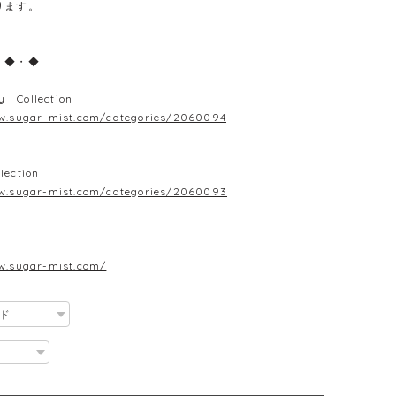
ります。
・◆・◆
y Collection
w.sugar-mist.com/categories/2060094
lection
w.sugar-mist.com/categories/2060093
w.sugar-mist.com/