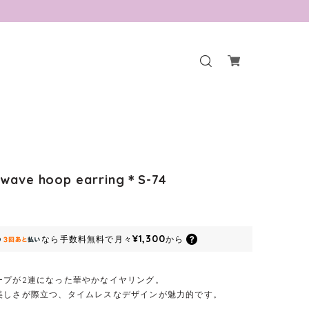
 wave hoop earring＊S-74
¥1,300
なら
手数料無料で
月々
から
ープが2連になった華やかなイヤリング。
美しさが際立つ、タイムレスなデザインが魅力的です。