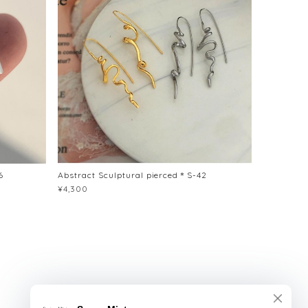
6
Abstract Sculptural pierced＊S-42
¥4,300