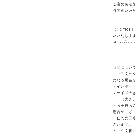
ご注文確定
時間をいた
【NOTIC
いいたしま
https://ww
商品につい
・ご注文の
になる場合
・インポー
ンサイズ大
（大きい場
・お手持ち
場合がござ
・仕入先工
ざいます。
・ご注文後