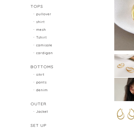
TOPS
pullover
shirt
mesh
Tshirt
camisole
cardigan
BOTTOMS
sikrt
pants
denim
OUTER
Jacket
SET UP