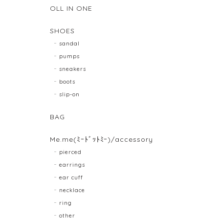
OLL IN ONE
SHOES
sandal
pumps
sneakers
boots
slip-on
BAG
Me.me(ﾐｰﾄﾞｯﾄﾐｰ)/accessory
pierced
earrings
ear cuff
necklace
ring
other