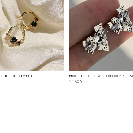
ystal pierced＊M-101
Heart initial silver pierced＊M-23
¥4,600