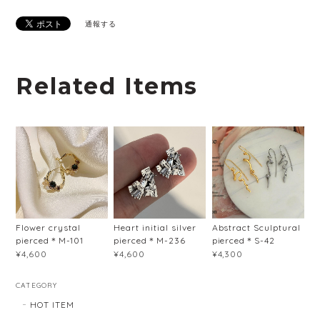
通報する
Related Items
Flower crystal
Heart initial silver
Abstract Sculptural
pierced＊M-101
pierced＊M-236
pierced＊S-42
¥4,600
¥4,600
¥4,300
CATEGORY
HOT ITEM