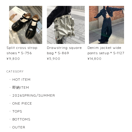
Split cross strap
Drawstring square
Denim jacket wide
shoes＊S-756
bag＊S-869
pants setup＊S-1127
¥9,800
¥5,900
¥14,800
CATEGORY
HOT ITEM
即納ITEM
2026SPRING/SUMMER
ONE PIECE
TOPS
BOTTOMS
OUTER