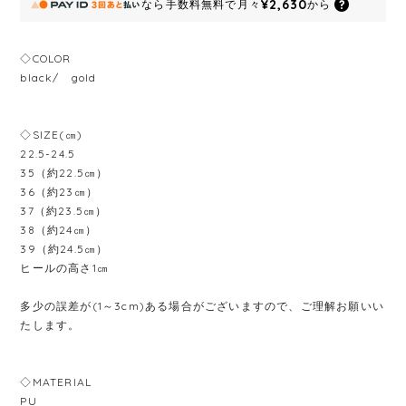
¥2,630
なら
手数料無料で
月々
から
◇COLOR
black/ gold
◇SIZE(㎝)
22.5-24.5
35（約22.5㎝）
36（約23㎝）
37（約23.5㎝）
38（約24㎝）
39（約24.5㎝）
ヒールの高さ1㎝
多少の誤差が(1～3cm)ある場合がございますので、ご理解お願いい
たします。
◇MATERIAL
PU