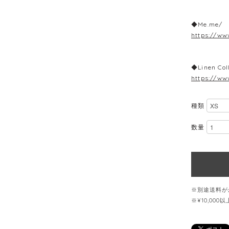
◆Me.me/ 
https://ww
◆Linen Col
https://ww
種類
数量
※別途送料が
※¥10,00