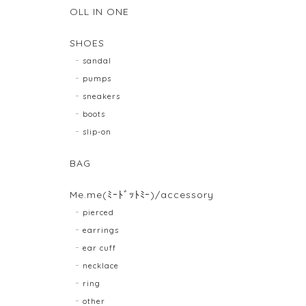
OLL IN ONE
SHOES
sandal
pumps
sneakers
boots
slip-on
BAG
Me.me(ﾐｰﾄﾞｯﾄﾐｰ)/accessory
pierced
earrings
ear cuff
necklace
ring
other