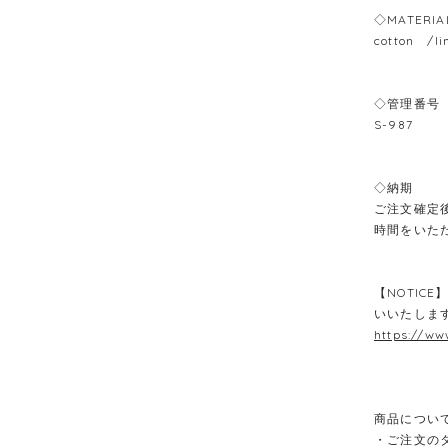
◇MATERIA
cotton /li
◇管理番号
S-987
◇納期
ご注文確定
時間をいた
【NOTIC
いいたしま
https://ww
商品につい
・ご注文の