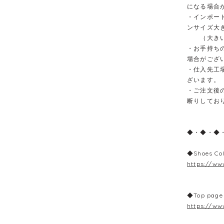
になる場合
・インポー
ンサイズ大
（大きい場
・お手持ち
場合がござ
・仕入先工
ざいます。
・ご注文後
断りしてお
◆・◆・◆
◆Shoes Col
https://ww
◆Top page
https://ww