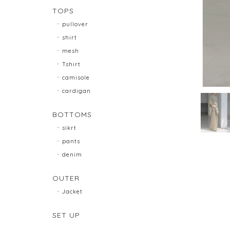
TOPS
pullover
shirt
mesh
Tshirt
camisole
cardigan
BOTTOMS
sikrt
pants
denim
OUTER
Jacket
SET UP