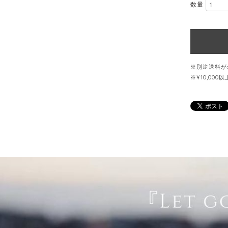
数量
※別途送料が
※¥10,00