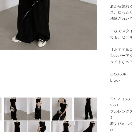
肩から流れ
ス。ゆった
洗練された
一枚でスタ
ても、ヒー
【おすすめ
シルバーア
タイトなヘ
◇COLOR
black
◇SIZE(㎝)
S-XL
フルレングス
S
着丈136 
M