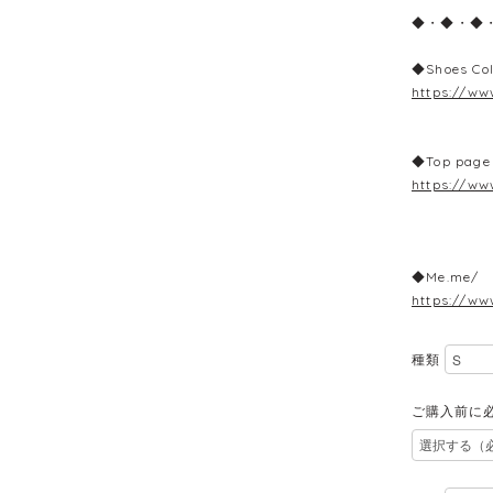
◆・◆・◆
◆Shoes Col
https://ww
◆Top page
https://ww
◆Me.me/ 
https://ww
種類
ご購入前に