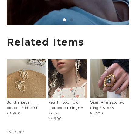
Related Items
Bundle pearl
Pearl riboon big
Open Rhinestones
pierced＊M-204
pierced earrings＊
Ring＊S-676
S-535
¥3,900
¥4,600
¥4,900
CATEGORY