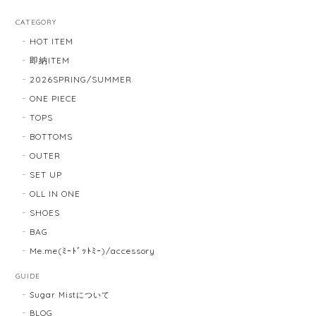
CATEGORY
HOT ITEM
即納ITEM
2026SPRING/SUMMER
ONE PIECE
TOPS
BOTTOMS
OUTER
SET UP
OLL IN ONE
SHOES
BAG
Me.me(ﾐｰﾄﾞｯﾄﾐｰ)/accessory
GUIDE
Sugar Mistについて
BLOG