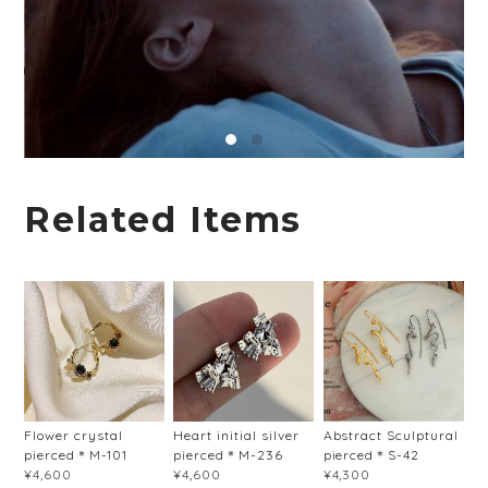
Related Items
Flower crystal
Heart initial silver
Abstract Sculptural
pierced＊M-101
pierced＊M-236
pierced＊S-42
¥4,600
¥4,600
¥4,300