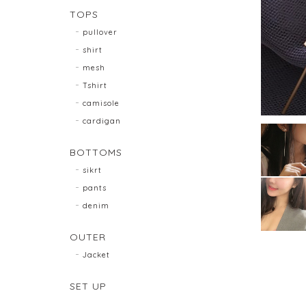
TOPS
pullover
shirt
mesh
Tshirt
camisole
cardigan
BOTTOMS
sikrt
pants
denim
OUTER
Jacket
SET UP