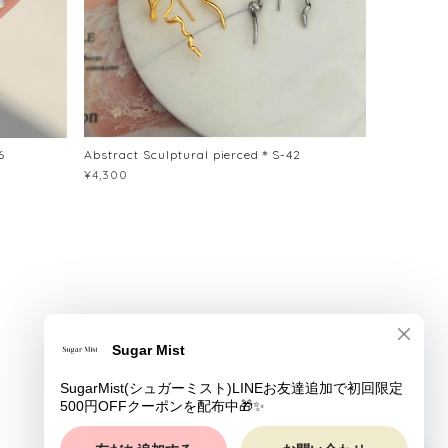
6
Abstract Sculptural pierced＊S-42
¥4,300