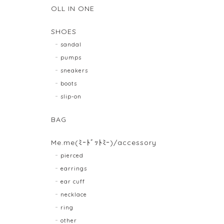
OLL IN ONE
SHOES
sandal
pumps
sneakers
boots
slip-on
BAG
Me.me(ﾐｰﾄﾞｯﾄﾐｰ)/accessory
pierced
earrings
ear cuff
necklace
ring
other