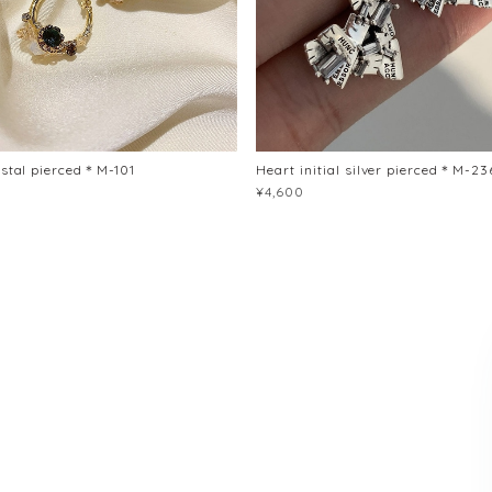
ystal pierced＊M-101
Heart initial silver pierced＊M-23
¥4,600