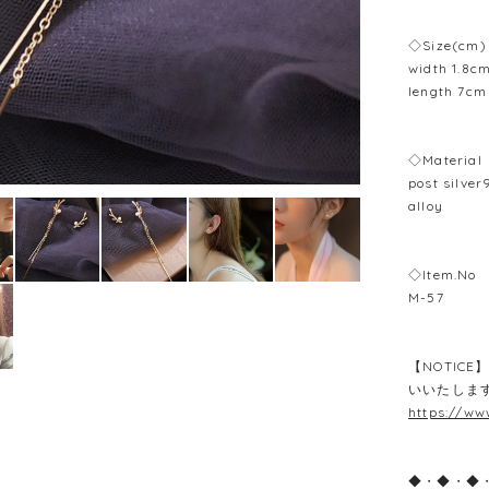
◇Size(cm)
width 1.8c
length 7cm
◇Material
post silver
alloy
◇Item.No
M-57
【NOTIC
いいたしま
https://ww
◆・◆・◆