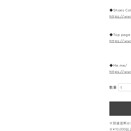
◆Shoes Col
https://ww
◆Top page
https://ww
◆Me.me/ 
https://ww
数量
※別途送料が
※¥10,00