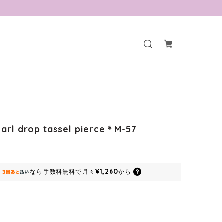
arl drop tassel pierce＊M-57
¥1,260
なら
手数料無料で
月々
から