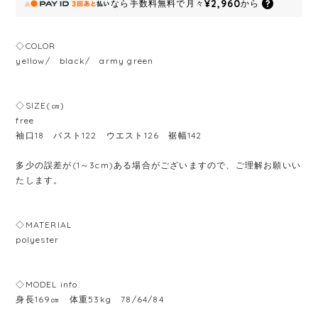
¥2,960
なら
手数料無料で
月々
から
◇COLOR
yellow/ black/ army green
◇SIZE(㎝)
free
袖口18 バスト122 ウエスト126 裾幅142
多少の誤差が(1～3cm)ある場合がございますので、ご理解お願いい
たします。
◇MATERIAL
polyester
◇MODEL info.
身長169㎝ 体重53kg 78/64/84