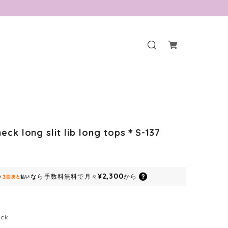
eck long slit lib long tops＊S-137
¥2,300
なら
手数料無料で
月々
から
ack