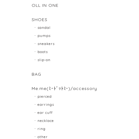
OLL IN ONE
SHOES
sandal
pumps
sneakers
boots
slip-on
BAG
Me.me(ﾐｰﾄﾞｯﾄﾐｰ)/accessory
pierced
earrings
ear cuff
necklace
ring
other