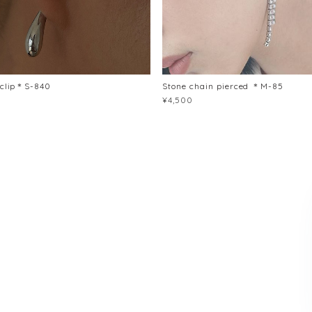
 clip＊S-840
Stone chain pierced ＊M-85
¥4,500