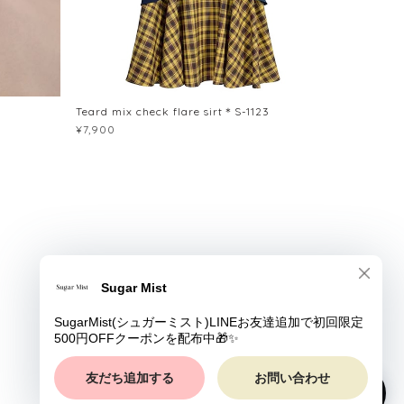
Teard mix check flare sirt＊S-1123
¥7,900