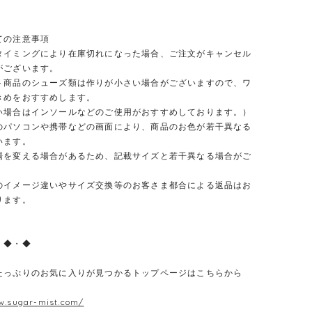
ての注意事項
タイミングにより在庫切れになった場合、ご注文がキャンセル
がございます。
ト商品のシューズ類は作りが小さい場合がございますので、ワ
きめをおすすめします。
合はインソールなどのご使用がおすすめしております。）
のパソコンや携帯などの画面により、商品のお色が若干異なる
います。
場を変える場合があるため、記載サイズと若干異なる場合がご
のイメージ違いやサイズ交換等のお客さま都合による返品はお
ります。
・◆・◆
たっぷりのお気に入りが見つかるトップページはこちらから
w.sugar-mist.com/