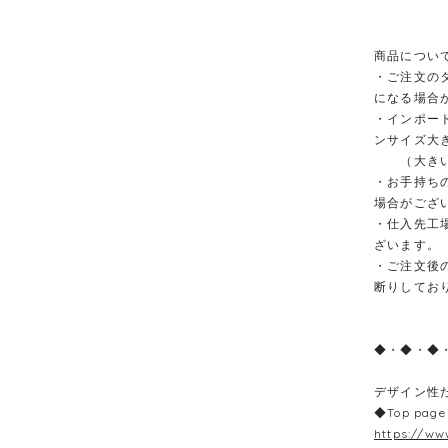
商品につい
・ご注文の
になる場合
・インポー
ンサイズ大
（大きい場
・お手持ち
場合がござ
・仕入先工
ざいます。
・ご注文後
断りしてお
◆・◆・◆
デザイン性
◆Top page
https://ww