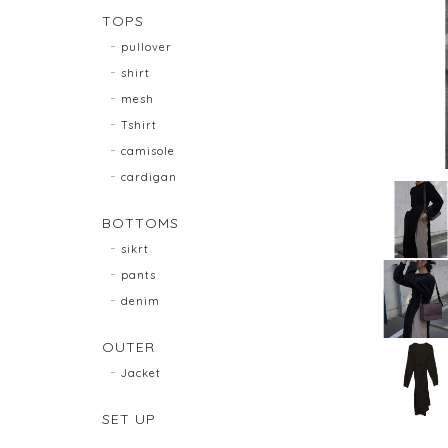
TOPS
pullover
shirt
mesh
Tshirt
camisole
cardigan
BOTTOMS
sikrt
pants
denim
OUTER
Jacket
SET UP