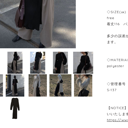
◇SIZE(㎝)
free
着丈116 
多少の誤差が
ます。
◇MATERIA
polyester
◇管理番号
S-137
【NOTIC
いいたしま
https://ww