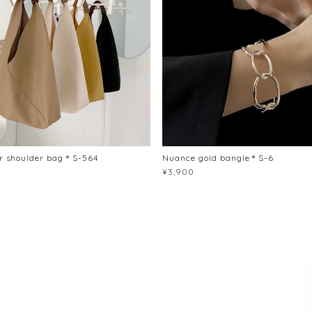
er shoulder bag＊S-564
Nuance gold bangle＊S-6
¥3,900