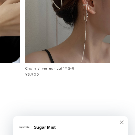
Chain silver ear caff＊S-8
¥3,900