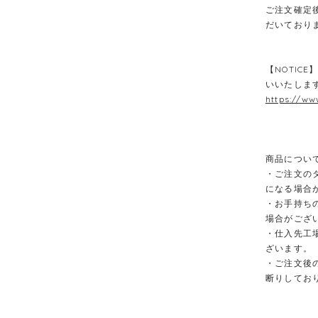
ご注文確定
だいており
【NOTIC
いいたしま
https://ww
商品につい
・ご注文の
になる場合
・お手持ち
場合がござ
・仕入先工
ざいます。
・ご注文後
断りしてお