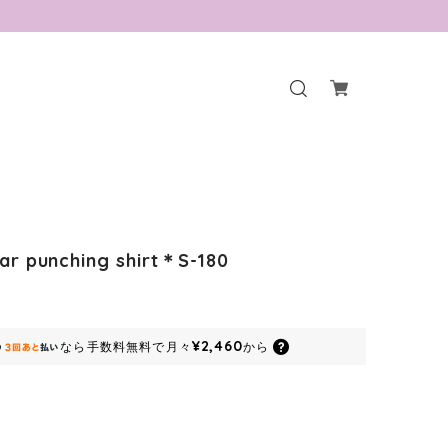
lar punching shirt＊S-180
¥2,460
なら
手数料無料で
月々
から