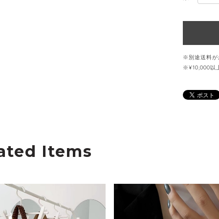
※別途送料が
※¥10,00
ated Items