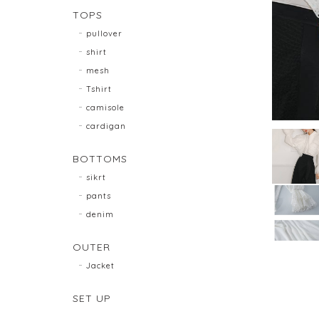
TOPS
pullover
shirt
mesh
Tshirt
camisole
cardigan
BOTTOMS
sikrt
pants
denim
OUTER
Jacket
SET UP