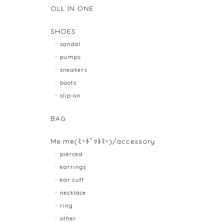
OLL IN ONE
SHOES
sandal
pumps
sneakers
boots
slip-on
BAG
Me.me(ﾐｰﾄﾞｯﾄﾐｰ)/accessory
pierced
earrings
ear cuff
necklace
ring
other