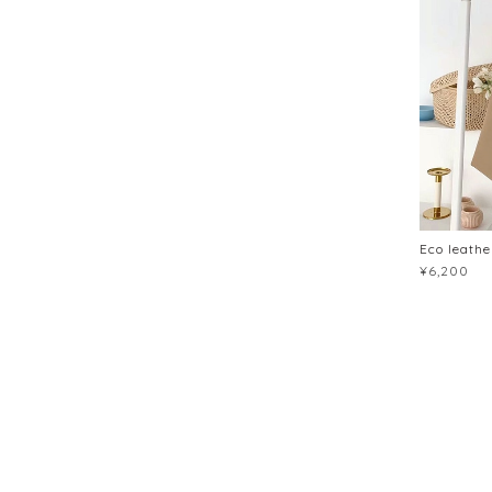
Eco leath
¥6,200