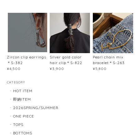
Zircon clip earrings
Silver gold color
Pearl chain mix
＊S-382
hair clip＊S-822
bracelet＊S-263
¥4,500
¥3,900
¥5,800
CATEGORY
HOT ITEM
即納ITEM
2026SPRING/SUMMER
ONE PIECE
TOPS
BOTTOMS