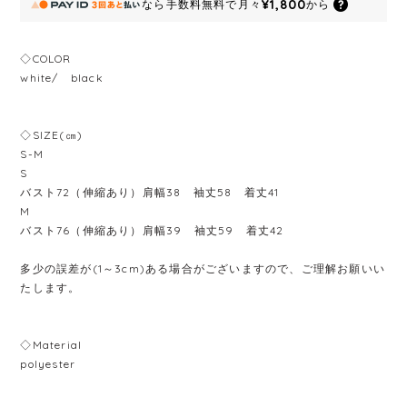
¥1,800
なら
手数料無料で
月々
から
◇COLOR
white/ black
◇SIZE(㎝)
S-M
S
バスト72（伸縮あり）肩幅38 袖丈58 着丈41
M
バスト76（伸縮あり）肩幅39 袖丈59 着丈42
多少の誤差が(1～3cm)ある場合がございますので、ご理解お願いい
たします。
◇Material
polyester