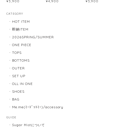
¥3,900
¥4,900
¥3,900
CATEGORY
HOT ITEM
即納ITEM
2026SPRING/SUMMER
ONE PIECE
TOPS
BOTTOMS
OUTER
SET UP
OLL IN ONE
SHOES
BAG
Me.me(ﾐｰﾄﾞｯﾄﾐｰ)/accessory
GUIDE
Sugar Mistについて