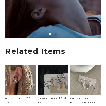
Related Items
Artist pierced＊M-
Flower ear cuff＊M-
Cross ribbon
233
76
earcuff set M-251