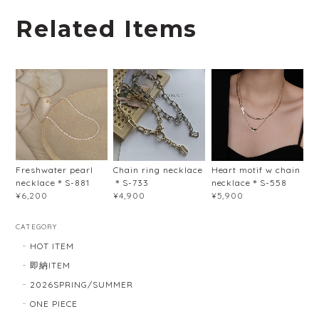
Related Items
Freshwater pearl
Chain ring necklace
Heart motif w chain
necklace＊S-881
＊S-733
necklace＊S-558
¥6,200
¥4,900
¥5,900
CATEGORY
HOT ITEM
即納ITEM
2026SPRING/SUMMER
ONE PIECE