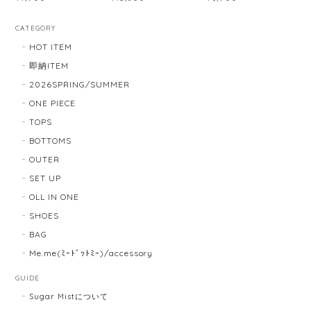
CATEGORY
HOT ITEM
即納ITEM
2026SPRING/SUMMER
ONE PIECE
TOPS
BOTTOMS
OUTER
SET UP
OLL IN ONE
SHOES
BAG
Me.me(ﾐｰﾄﾞｯﾄﾐｰ)/accessory
GUIDE
Sugar Mistについて