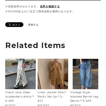
※別途送料がかかります。
送料を確認する
※¥10,000以上のご注文で国内送料が無料になります。
通報する
Related Items
Vneck lace sheer
Linen Jacket Short
Vintage Style
suspenders dress＊
Pants Set Up＊S-
Washed Barrel Leg
S-455
827
Denim＊S-655
¥7,900
¥13,800
¥8,900