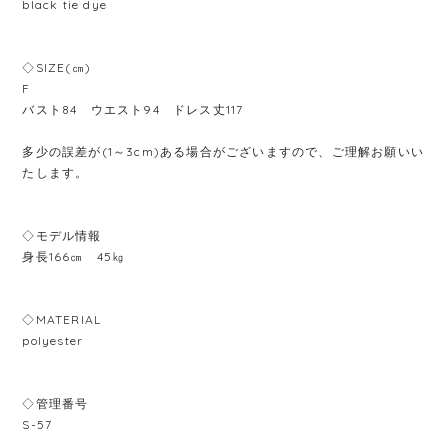
black tie dye
◇SIZE(㎝)
F
バスト84 ウエスト94 ドレス丈117
多少の誤差が(1～3cm)ある場合がございますので、ご理解お願いい
たします。
◇モデル情報
身長166㎝ 45㎏
◇MATERIAL
polyester
◇管理番号
S-57