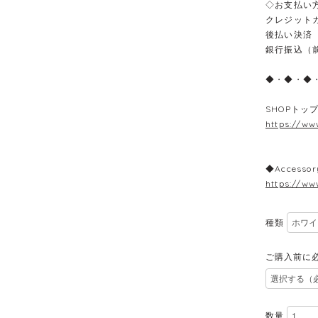
◇お支払い
クレジット
後払い決済
銀行振込（
◆・◆・◆
SHOPトッ
https://ww
◆Accessor
https://ww
種類
ご購入前に
数量