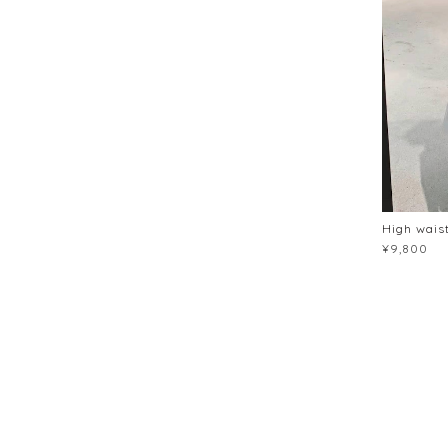
High wais
¥9,800