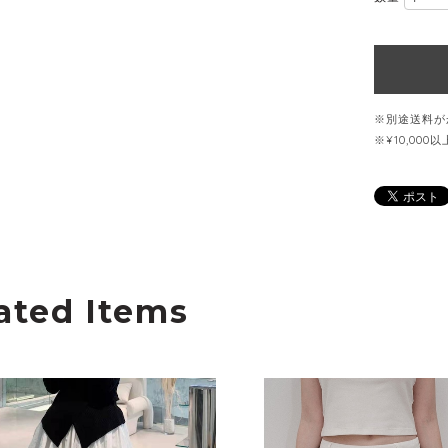
※別途送料が
※¥10,00
ated Items