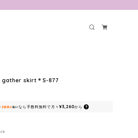
 gather skirt＊S-877
¥3,260
なら
手数料無料で
月々
から
ack