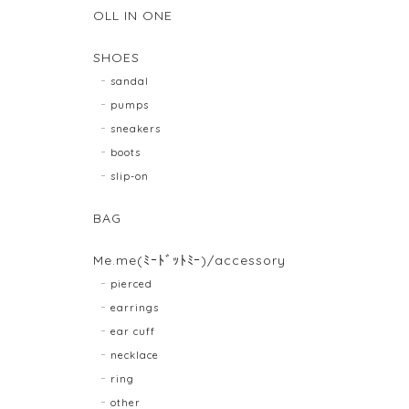
OLL IN ONE
SHOES
sandal
pumps
sneakers
boots
slip-on
BAG
Me.me(ﾐｰﾄﾞｯﾄﾐｰ)/accessory
pierced
earrings
ear cuff
necklace
ring
other