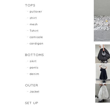
TOPS
pullover
shirt
mesh
Tshirt
camisole
cardigan
BOTTOMS
sikrt
pants
denim
OUTER
Jacket
SET UP