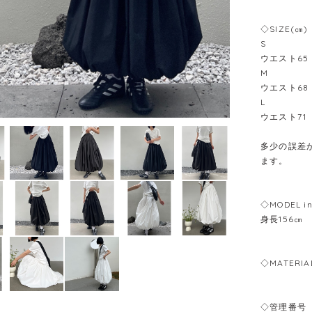
◇SIZE(㎝)
S
ウエスト65
M
ウエスト68
L
ウエスト71
多少の誤差が
ます。
◇MODEL in
身長156㎝
◇MATERIA
◇管理番号