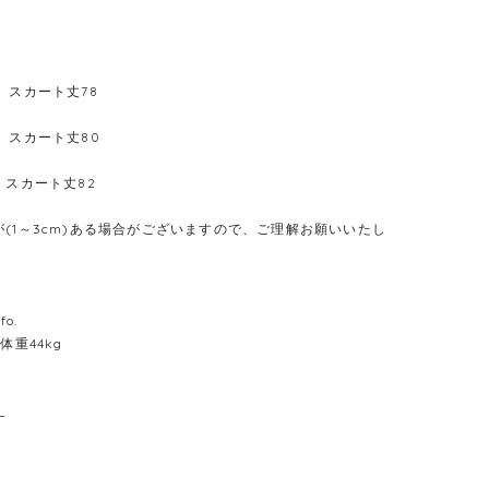
 スカート丈78
 スカート丈80
 スカート丈82
(1～3cm)ある場合がございますので、ご理解お願いいたし
fo.
 体重44kg
L