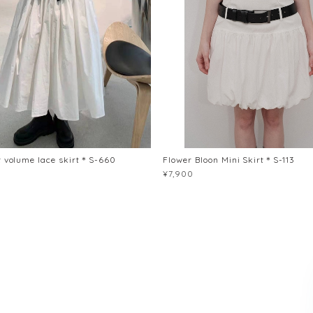
t volume lace skirt＊S-660
Flower Bloon Mini Skirt＊S-113
¥7,900