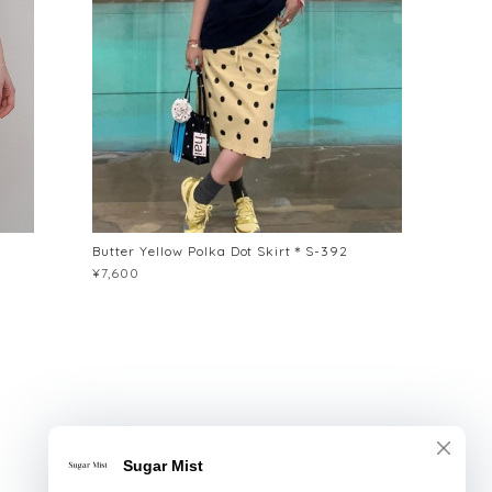
Butter Yellow Polka Dot Skirt＊S-392
¥7,600