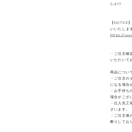
S-877
【NOTIC
いいたしま
https://ww
・ご注文確
いただいて
商品につい
・ご注文の
になる場合
・お手持ち
場合がござ
・仕入先工
ざいます。
・ご注文後
断りしてお