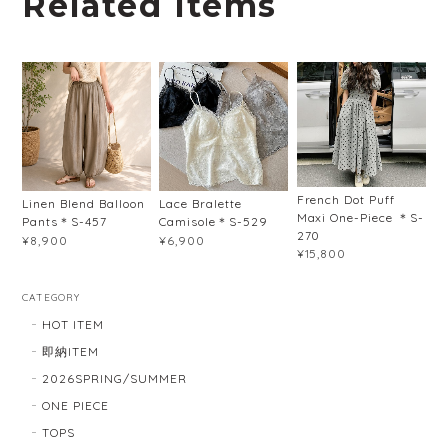
Related Items
French Dot Puff
Linen Blend Balloon
Lace Bralette
Maxi One-Piece ＊S-
Pants＊S-457
Camisole＊S-529
270
¥8,900
¥6,900
¥15,800
CATEGORY
HOT ITEM
即納ITEM
2026SPRING/SUMMER
ONE PIECE
TOPS