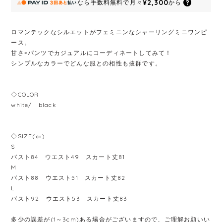
¥2,300
なら
手数料無料で
月々
から
ロマンテックなシルエットがフェミニンなシャーリングミニワンピ
ース。
甘さ×パンツでカジュアルにコーディネートしてみて！
シンプルなカラーでどんな服との相性も抜群です。
◇COLOR
white/ black
◇SIZE(㎝)
S
バスト84 ウエスト49 スカート丈81
M
バスト88 ウエスト51 スカート丈82
L
バスト92 ウエスト53 スカート丈83
多少の誤差が(1～3cm)ある場合がございますので、ご理解お願いい