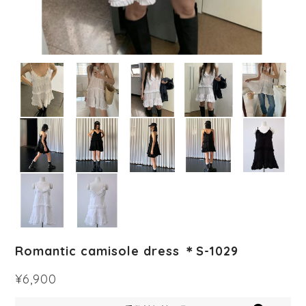
Romantic camisole dress ＊S-1029
¥6,900