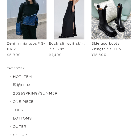
Denim mix tops＊S-
Back slit suit skirt
SIde goa boots
1062
＊S-285
2length＊S-1116
¥8,900
¥7,400
¥16,800
CATEGORY
HOT ITEM
即納ITEM
2026SPRING/SUMMER
ONE PIECE
TOPS
BOTTOMS
OUTER
SET UP