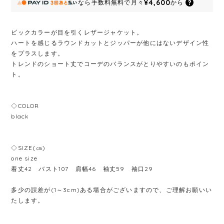
¥4,600
なら
手数料無料で
月々
から
ビックカラーが目を引くレザージャケット。
ハートを感じるラウンドカットとジッパーが他にはないデザイン性
をプラスします。
トレンドのショート丈でコーデのバランスがとりやすいのもポイン
ト。
◇COLOR
black
◇SIZE(㎝)
one size
着丈42 バスト107 肩幅46 袖丈59 袖口29
多少の誤差が(1～3cm)ある場合がございますので、ご理解お願いい
たします。