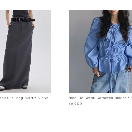
ack Slit Long Skirt＊S-838
Bow-Tie Detail Gathered Blouse＊
¥6,900