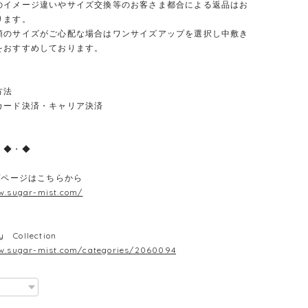
のイメージ違いやサイズ交換等のお客さま都合による返品はお
ります。
類のサイズがご心配な場合はワンサイズアップを選択し中敷き
をおすすめしております。
方法
カード決済・キャリア決済
・◆・◆
プページはこちらから
w.sugar-mist.com/
y Collection
w.sugar-mist.com/categories/2060094