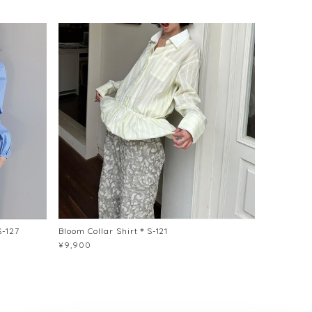
S-127
Bloom Collar Shirt＊S-121
¥9,900