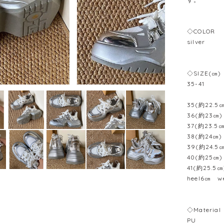
◇COLOR
silver
◇SIZE(㎝)
35-41
35(約22.5
36(約23㎝)
37(約23.5㎝
38(約24㎝)
39(約24.5
40(約25㎝)
41(約25.5㎝
heel6㎝ we
◇Material
PU