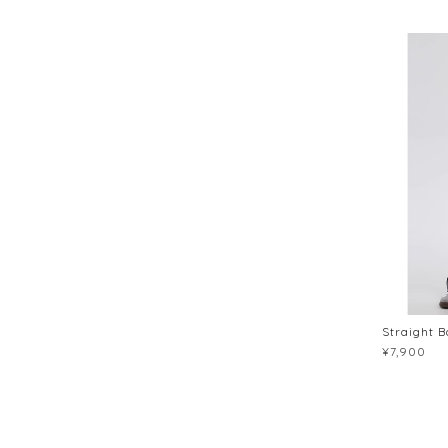
Straight B
¥7,900