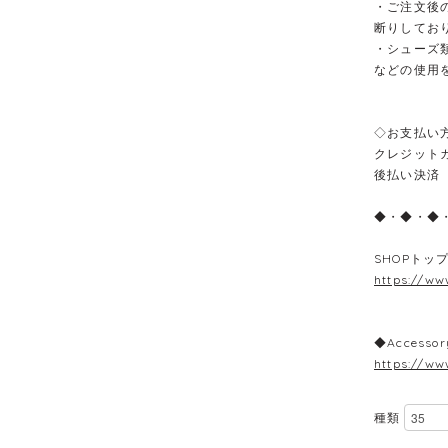
・ご注文後
断りしてお
・シューズ
などの使用
◇お支払い
クレジット
後払い決済
◆・◆・◆
SHOPトッ
https://ww
◆Accessor
https://ww
種類