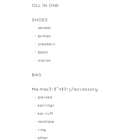
OLL IN ONE
SHOES
sandal
pumps
sneakers
boots
slip-on
BAG
Me.me(ﾐｰﾄﾞｯﾄﾐｰ)/accessory
pierced
earrings
ear cuff
necklace
ring
other