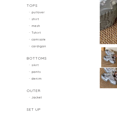
TOPS
pullover
shirt
mesh
Tshirt
camisole
cardigan
BOTTOMS
sikrt
pants
denim
OUTER
Jacket
SET UP