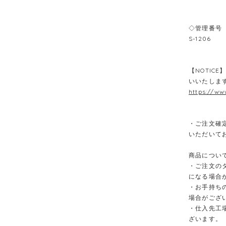
◇管理番号
S-1206
【NOTIC
いいたしま
https://ww
・ご注文確
いただいて
商品につい
・ご注文の
になる場合
・お手持ち
場合がござ
・仕入先工
ざいます。