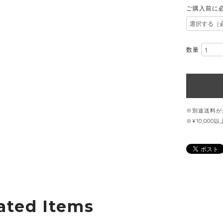
ご購入前に
数量
※別途送料が
※¥10,00
ated Items