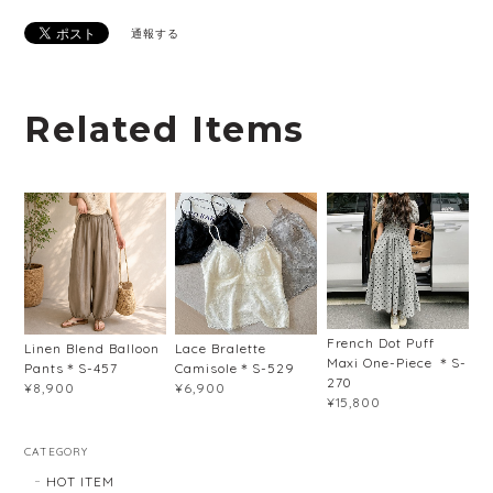
通報する
Related Items
French Dot Puff
Linen Blend Balloon
Lace Bralette
Maxi One-Piece ＊S-
Pants＊S-457
Camisole＊S-529
270
¥8,900
¥6,900
¥15,800
CATEGORY
HOT ITEM