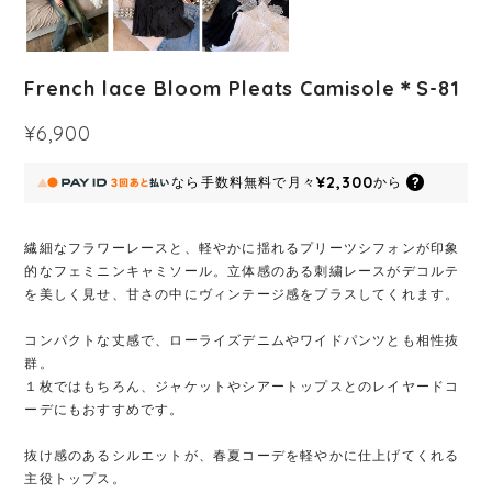
French lace Bloom Pleats Camisole＊S-81
¥6,900
¥2,300
なら
手数料無料で
月々
から
繊細なフラワーレースと、軽やかに揺れるプリーツシフォンが印象
的なフェミニンキャミソール。立体感のある刺繍レースがデコルテ
を美しく見せ、甘さの中にヴィンテージ感をプラスしてくれます。
コンパクトな丈感で、ローライズデニムやワイドパンツとも相性抜
群。
１枚ではもちろん、ジャケットやシアートップスとのレイヤードコ
ーデにもおすすめです。
抜け感のあるシルエットが、春夏コーデを軽やかに仕上げてくれる
主役トップス。