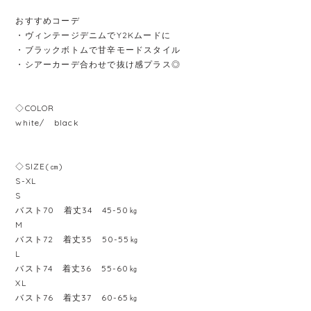
おすすめコーデ
・ヴィンテージデニムでY2Kムードに
・ブラックボトムで甘辛モードスタイル
・シアーカーデ合わせで抜け感プラス◎
◇COLOR
white/ black
◇SIZE(㎝)
S-XL
S
バスト70 着丈34 45-50㎏
M
バスト72 着丈35 50-55㎏
L
バスト74 着丈36 55-60㎏
XL
バスト76 着丈37 60-65㎏