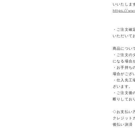
いいたしま
https://ww
・ご注文確
いただいて
商品につい
・ご注文の
になる場合
・お手持ち
場合がござ
・仕入先工
ざいます。
・ご注文後
断りしてお
◇お支払い
クレジット
後払い決済