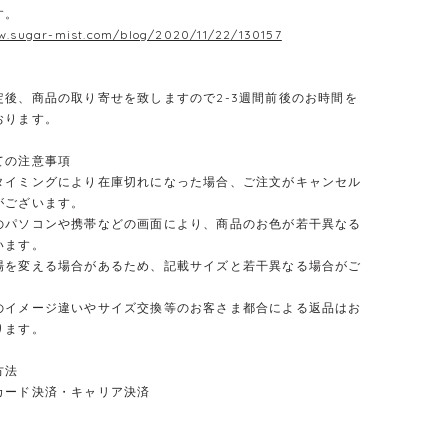
す。
w.sugar-mist.com/blog/2020/11/22/130157
定後、商品の取り寄せを致しますので2-3週間前後のお時間を
おります。
ての注意事項
タイミングにより在庫切れになった場合、ご注文がキャンセル
がございます。
のパソコンや携帯などの画面により、商品のお色が若干異なる
います。
場を変える場合があるため、記載サイズと若干異なる場合がご
のイメージ違いやサイズ交換等のお客さま都合による返品はお
ります。
方法
カード決済・キャリア決済