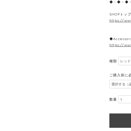
◆・◆・◆
SHOPトッ
https://ww
◆Accessor
https://ww
種類
ご購入前に
数量