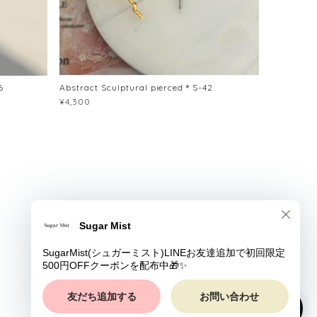
6
Abstract Sculptural pierced＊S-42
¥4,300