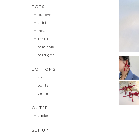
TOPS
pullover
shirt
mesh
Tshirt
camisole
cardigan
BOTTOMS
sikrt
pants
denim
OUTER
Jacket
SET UP