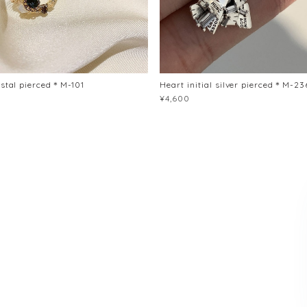
ystal pierced＊M-101
Heart initial silver pierced＊M-23
¥4,600