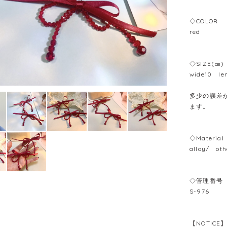
◇COLOR
red
◇SIZE(㎝)
wide10 le
多少の誤差が
ます。
◇Material
alloy/ oth
◇管理番号
S-976
【NOTIC