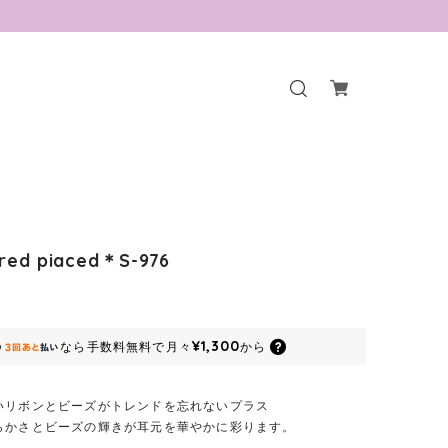
 red piaced＊S-976
¥1,300
なら
手数料無料で
月々
から
いリボンとビーズがトレンドを忘れないプラス
らかさとビーズの輝きが耳元を華やかに彩ります。