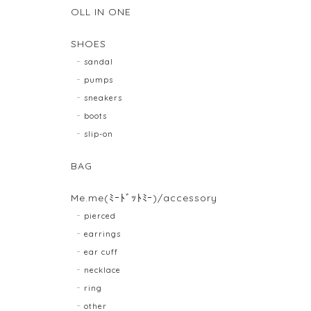
OLL IN ONE
SHOES
sandal
pumps
sneakers
boots
slip-on
BAG
Me.me(ﾐｰﾄﾞｯﾄﾐｰ)/accessory
pierced
earrings
ear cuff
necklace
ring
other