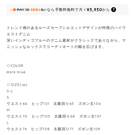
¥3,930
なら
手数料無料で
月々
から
トレンド感のあるルーズカーブシルエットデザインが特徴のハイウ
エストデニム
深いインディゴブルーのデニム素材がクラシックでありながら、マ
ニッシュなルックスでコーディネートの幅を広げます。
◇COLOR
dark blue
◇SIZE(㎝)
S-L
S
ウエスト66 ヒップ101 太腿回り65 ズボン丈106
M
ウエスト70 ヒップ105 太腿回り68 ズボン丈107
L
ウエスト74 ヒップ108 太腿回り71 ズボン丈108