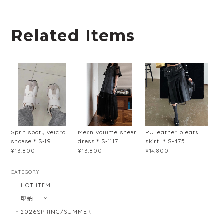
Related Items
Sprit spoty velcro
Mesh volume sheer
PU leather pleats
shoese＊S-19
dress＊S-1117
skirt ＊S-475
¥13,800
¥13,800
¥14,800
CATEGORY
HOT ITEM
即納ITEM
2026SPRING/SUMMER