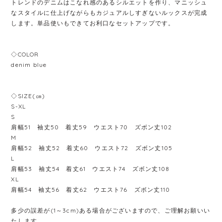
トレンドのデニムはこなれ感のあるシルエットを作り、マニッシュ
なスタイルに仕上げながらもカジュアルしすぎないルックスが完成
します。単品使いもできてお利口なセットアップです。
◇COLOR
denim blue
◇SIZE(㎝)
S-XL
S
肩幅51 袖丈50 着丈59 ウエスト70 ズボン丈102
M
肩幅52 袖丈52 着丈60 ウエスト72 ズボン丈105
L
肩幅53 袖丈54 着丈61 ウエスト74 ズボン丈108
XL
肩幅54 袖丈56 着丈62 ウエスト76 ズボン丈110
多少の誤差が(1～3cm)ある場合がございますので、ご理解お願いい
たします。