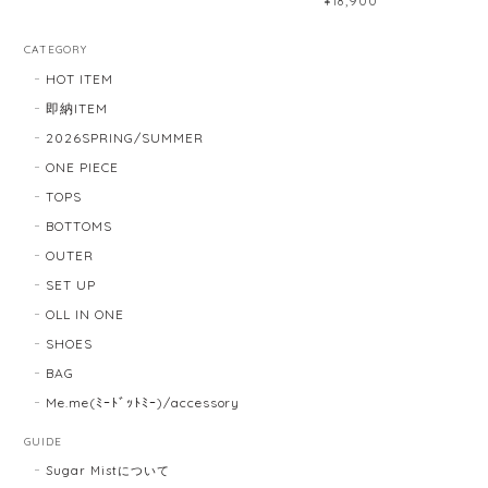
¥18,900
CATEGORY
HOT ITEM
即納ITEM
2026SPRING/SUMMER
ONE PIECE
TOPS
BOTTOMS
OUTER
SET UP
OLL IN ONE
SHOES
BAG
Me.me(ﾐｰﾄﾞｯﾄﾐｰ)/accessory
GUIDE
Sugar Mistについて