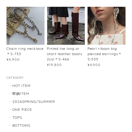
Chain ring necklace
Pinted toe long or
Pearl riboon big
＊S-733
short leather boots
pierced earrings＊
2col＊S-466
S-535
¥4,900
¥19,800
¥4,900
CATEGORY
HOT ITEM
即納ITEM
2026SPRING/SUMMER
ONE PIECE
TOPS
BOTTOMS