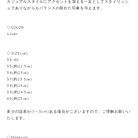
カジュアルスタイルにアクセントを加える一足としてスタイリッシ
ュでありながらもバランスの取れた印象を与えます。
◇COLOR
silver
◇SIZE(㎝)
35-40
35(約22.5㎝)
36(約23㎝)
37(約23.5㎝)
38(約24㎝)
39(約24.5㎝)
40(約25㎝)
多少の誤差が(1～3cm)ある場合がございますので、ご理解お願いい
たします。
◇Material