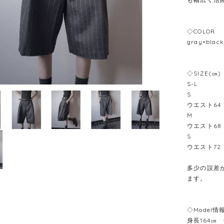
◇COLOR
gray×black
◇SIZE(㎝)
S-L
S
ウエスト64
M
ウエスト68
S
ウエスト72
多少の誤差が
ます。
◇Model情
身長164㎝ 