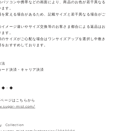
のパソコンや携帯などの画面により、商品のお色が若干異なる
います。
場を変える場合があるため、記載サイズと若干異なる場合がご
のイメージ違いやサイズ交換等のお客さま都合による返品はお
ります。
類のサイズがご心配な場合はワンサイズアップを選択し中敷き
用をおすすめしております。
方法
カード決済・キャリア決済
・◆・◆
プページはこちらから
w.sugar-mist.com/
y Collection
w.sugar-mist.com/categories/2060094