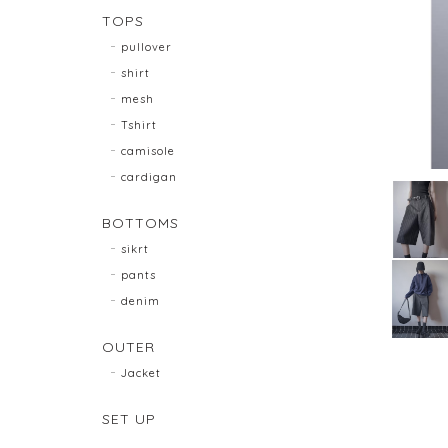
TOPS
pullover
shirt
mesh
Tshirt
camisole
cardigan
BOTTOMS
sikrt
pants
denim
OUTER
Jacket
SET UP