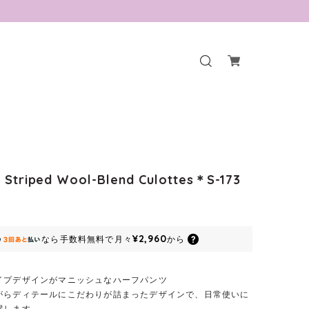
 Striped Wool-Blend Culottes＊S-173
¥2,960
なら
手数料無料で
月々
から
イプデザインがマニッシュなハーフパンツ
がらディテールにこだわりが詰まったデザインで、日常使いに
躍します。