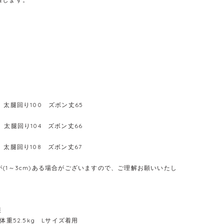
 太腿回り100 ズボン丈65
 太腿回り104 ズボン丈66
 太腿回り108 ズボン丈67
(1～3cm)ある場合がございますので、ご理解お願いいたし
報
体重52.5kg Lサイズ着用