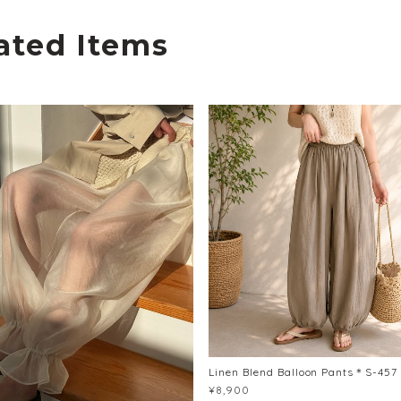
ated Items
Linen Blend Balloon Pants＊S-457
¥8,900