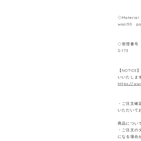
◇Material
wool30 po
◇管理番号
S-173
【NOTIC
いいたしま
https://ww
・ご注文確
いただいて
商品につい
・ご注文の
になる場合