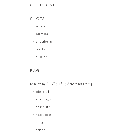
OLL IN ONE
SHOES
sandal
pumps
sneakers
boots
slip-on
BAG
Me.me(ﾐｰﾄﾞｯﾄﾐｰ)/accessory
pierced
earrings
ear cuff
necklace
ring
other