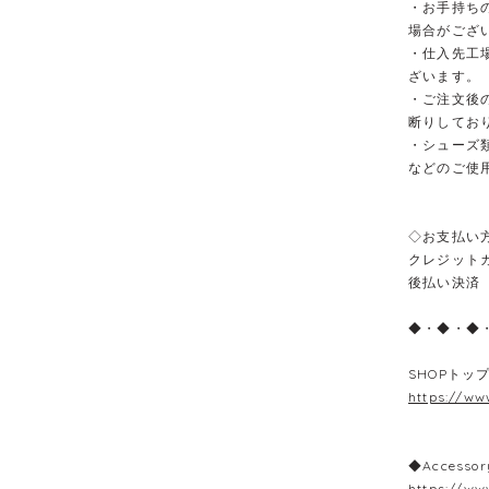
・お手持ち
場合がござ
・仕入先工
ざいます。
・ご注文後
断りしてお
・シューズ
などのご使
◇お支払い
クレジット
後払い決済
◆・◆・◆
SHOPトッ
https://ww
◆Accessor
https://ww