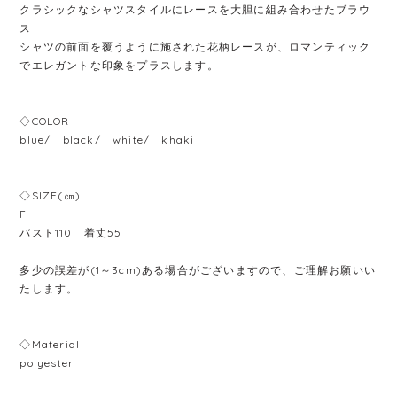
クラシックなシャツスタイルにレースを大胆に組み合わせたブラウ
ス
シャツの前面を覆うように施された花柄レースが、ロマンティック
でエレガントな印象をプラスします。
◇COLOR
blue/ black/ white/ khaki
◇SIZE(㎝)
F
バスト110 着丈55
多少の誤差が(1～3cm)ある場合がございますので、ご理解お願いい
たします。
◇Material
polyester