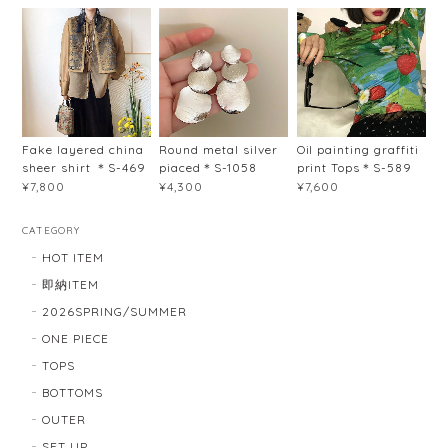
Fake layered china
Round metal silver
Oil painting graffiti
sheer shirt ＊S-469
piaced＊S-1058
print Tops＊S-589
¥7,800
¥4,300
¥7,600
CATEGORY
HOT ITEM
即納ITEM
2026SPRING/SUMMER
ONE PIECE
TOPS
BOTTOMS
OUTER
SET UP