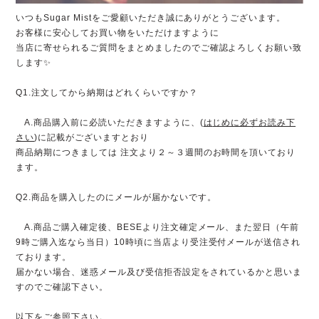
いつもSugar Mistをご愛顧いただき誠にありがとうございます。
お客様に安心してお買い物をいただけますように
当店に寄せられるご質問をまとめましたのでご確認よろしくお願い致
します✨
Q1.注文してから納期はどれくらいですか？
A.商品購入前に必読いただきますように、(
は
じめに必ずお読み下
さい
)に記載がございますとおり
商品納期につきましては 注文より２～３週間のお時間を頂いており
ます。
Q2.商品を購入したのにメールが届かないです。
A.商品ご購入確定後、BESEより注文確定メール、また翌日（午前
9時ご購入迄なら当日）10時頃に当店より受注受付メールが送信され
ております。
届かない場合、迷惑メール及び受信拒否設定をされているかと思いま
すのでご確認下さい。
以下をご参照下さい。