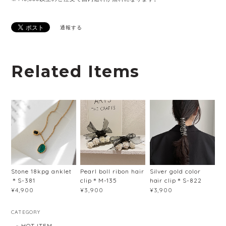
通報する
Related Items
Stone 18kpg anklet
Pearl boll ribon hair
Silver gold color
＊S-381
clip＊M-135
hair clip＊S-822
¥4,900
¥3,900
¥3,900
CATEGORY
HOT ITEM