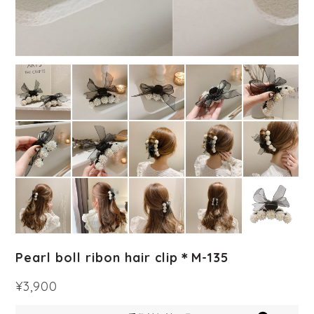
Pearl boll ribon hair clip＊M-135
¥3,900