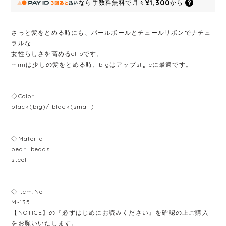
¥1,300
なら
手数料無料で
月々
から
さっと髪をとめる時にも、パールボールとチュールリボンでナチュ
ラルな
女性らしさを高めるclipです。
miniは少しの髪をとめる時、bigはアップstyleに最適です。
◇Color
black(big)/ black(small)
◇Material
pearl beads
steel
◇Item.No
M-135
【NOTICE】の『必ずはじめにお読みください』を確認の上ご購入
をお願いいたします。