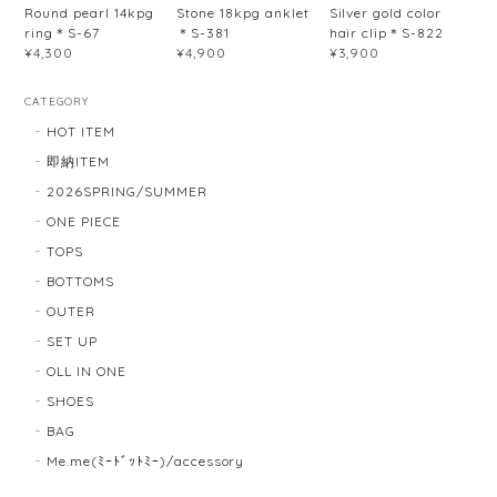
Round pearl 14kpg
Stone 18kpg anklet
Silver gold color
ring＊S-67
＊S-381
hair clip＊S-822
¥4,300
¥4,900
¥3,900
CATEGORY
HOT ITEM
即納ITEM
2026SPRING/SUMMER
ONE PIECE
TOPS
BOTTOMS
OUTER
SET UP
OLL IN ONE
SHOES
BAG
Me.me(ﾐｰﾄﾞｯﾄﾐｰ)/accessory