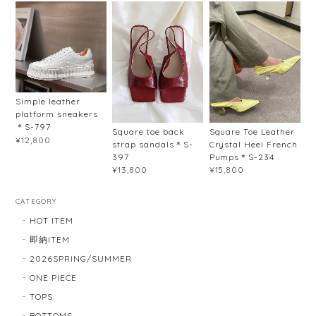
Simple leather
platform sneakers
＊S-797
Square toe back
Square Toe Leather
¥12,800
strap sandals＊S-
Crystal Heel French
397
Pumps＊S-234
¥13,800
¥15,800
CATEGORY
HOT ITEM
即納ITEM
2026SPRING/SUMMER
ONE PIECE
TOPS
BOTTOMS