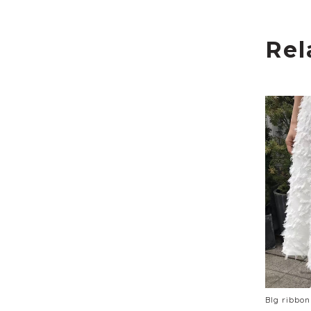
Rel
BIg ribbo