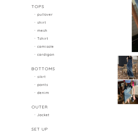
TOPS
pullover
shirt
mesh
Tshirt
camisole
cardigan
BOTTOMS
sikrt
pants
denim
OUTER
Jacket
SET UP