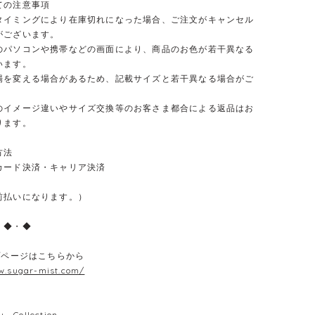
ての注意事項
タイミングにより在庫切れになった場合、ご注文がキャンセル
がございます。
のパソコンや携帯などの画面により、商品のお色が若干異なる
います。
場を変える場合があるため、記載サイズと若干異なる場合がご
のイメージ違いやサイズ交換等のお客さま都合による返品はお
ります。
方法
カード決済・キャリア決済
前払いになります。）
・◆・◆
プページはこちらから
w.sugar-mist.com/
y Collection