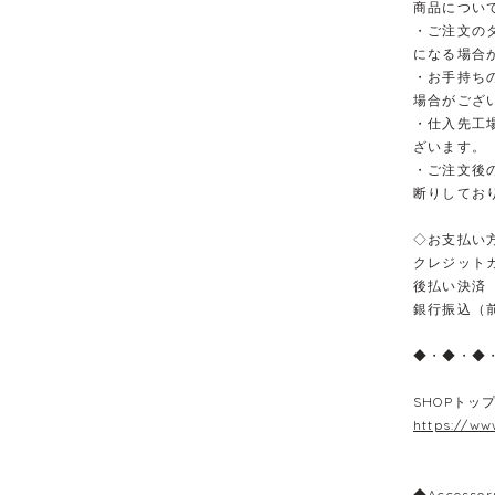
商品につい
・ご注文の
になる場合
・お手持ち
場合がござ
・仕入先工
ざいます。
・ご注文後
断りしてお
◇お支払い
クレジット
後払い決済
銀行振込（
◆・◆・◆
SHOPトッ
https://ww
◆Accessor