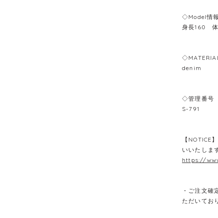
◇Model情
身長160 
◇MATERIA
denim
◇管理番号
S-791
【NOTIC
いいたしま
https://ww
・ご注文確
ただいてお