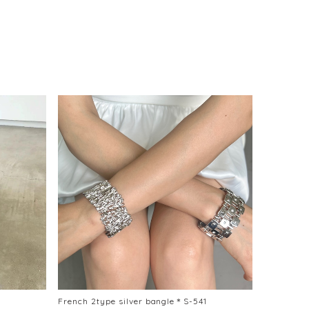
0
French 2type silver bangle＊S-541