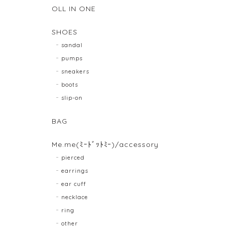
OLL IN ONE
SHOES
sandal
pumps
sneakers
boots
slip-on
BAG
Me.me(ﾐｰﾄﾞｯﾄﾐｰ)/accessory
pierced
earrings
ear cuff
necklace
ring
other