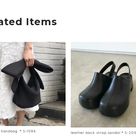
ated Items
n handbag ＊S-1086
leather back strap sandal＊S-20