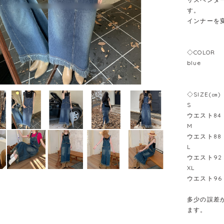
す。
インナーを
◇COLOR
blue
◇SIZE(㎝)
S
ウエスト84
M
ウエスト88
L
ウエスト92
XL
ウエスト96
多少の誤差が
ます。