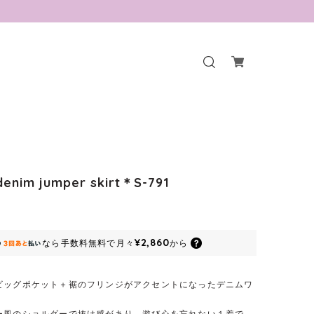
denim jumper skirt＊S-791
¥2,860
なら
手数料無料で
月々
から
ビッグポケット＋裾のフリンジがアクセントになったデニムワ
ー風のショルダーで抜け感があり、遊び心を忘れない１着で